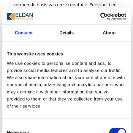
vormen de basis van onze reputatie. Eerlijkheid en
integriteit in alle omgang met klanten zijn
voorwaarden voor winstgevende, langdurige
zakelijke relaties. Lifco zal klanten nauwkeurige
Consent
Details
About
productinformatie verstrekken en zal alleen
toezeggingen doen over onze producten of ons
bedrijf die we kunnen waarmaken. Productkwaliteit
This website uses cookies
en veiligheid: Lifco zet zich in om producten en
We use cookies to personalise content and ads, to
diensten te leveren met een constante hoge
provide social media features and to analyse our traffic.
waarde, kwaliteit en betrouwbaarheid.
We also share information about your use of our site with
Productveiligheid is van het grootste belang. Alle
our social media, advertising and analytics partners who
may combine it with other information that you’ve
producten en diensten van Lifco zullen in dit opzicht
provided to them or that they’ve collected from your use
voldoen aan de relevante wettelijke vereisten.
of their services.
Onze toewijding aan klanttevredenheid omvat ook
het leveren van een hoge standaard van after-sales
service en snelle aandacht voor de zorgen van de
Consent
Necessary
klant.