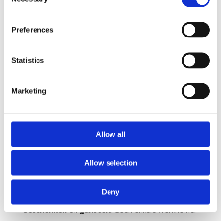
Selection
Geschenken en gunsten:
Geschenken,
Preferences
entertainment, vergoedingen en persoonlijke
gunsten mogen alleen aan een derde partij worden
aangeboden als ze van bescheiden waarde zijn en
Statistics
in overeenstemming zijn met de gebruikelijke
zakelijke praktijk. Er mogen geen geschenken,
Marketing
amusement of persoonlijke gunsten worden
aangeboden in strijd met toepasselijke wetgeving
of praktijkcodes. Geschenken die niet voldoen aan
Allow all
bovenstaande criteria dienen te worden gemeld
aan het management, dat zal bepalen welke
Allow selection
maatregelen moeten worden genomen.
Deny
leveranciers
Geschenken en gunsten:
Geen enkele werknemer