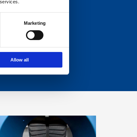
 services.
et für
Marketing
Allow all
er Schrott