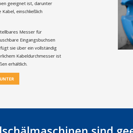
pen geeignet ist, darunter
 Kabel, einschließlich
tellbares Messer für
tauschbare Eingangsbuchsen
gt sie über ein vollständig
erlichem Kabeldurchmesser ist
en erhältlich.
RUNTER
lschälmaschinen sind gee