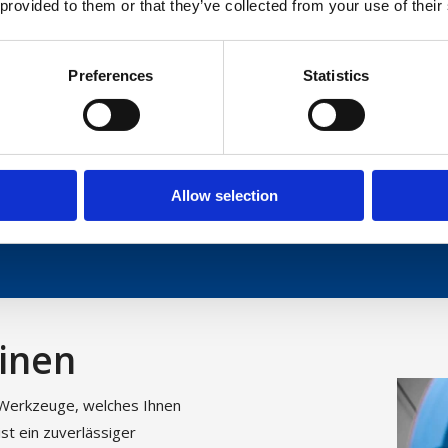
 provided to them or that they’ve collected from your use of their
lligatorschere ist geeign
Preferences
Statistics
Allow selection
recycli
Kabelrecycling
Divers
g
inen
 Werkzeuge, welches Ihnen
ist ein zuverlässiger