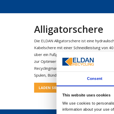
Alligatorschere
Die ELDAN Alligatorschere ist eine hydraulis
Kabelschere mit einer Schneidleistung von 4
über ein Fußpedal bedient und verfügt über ei
zur Optimierung des Schneidens. Sie ist eine 
Recyclingmaschine für die Zerkleinerung von 
Spulen, Bündeln usw. vor dem Recycling.
Consent
LADEN SIE UNSERE PRODUKTBLÄTTER HE
This website uses cookies
We use cookies to personalis
information about your use of